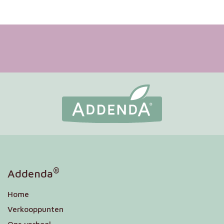
®
Addenda
Home
Verkooppunten