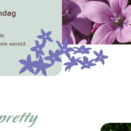
endag
de
hele wereld.
pretty