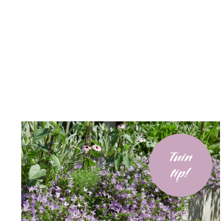
Tuin
tip!