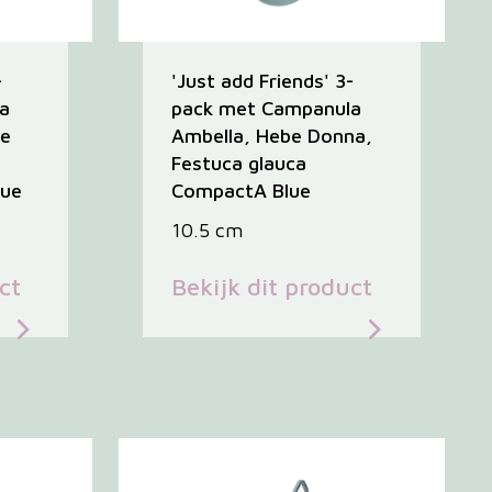
-
'Just add Friends' 3-
a
pack met Campanula
be
Ambella, Hebe Donna,
Festuca glauca
lue
CompactA Blue
10.5 cm
ct
Bekijk dit product