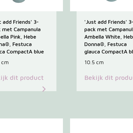
t add Friends' 3-
'Just add Friends' 3
k met Campanula
pack met Campanul
lla Pink, Hebe
Ambella White, He
na®, Festuca
Donna®, Festuca
uca CompactA blue
glauca CompactA b
5 cm
10.5 cm
ijk dit product
Bekijk dit produ