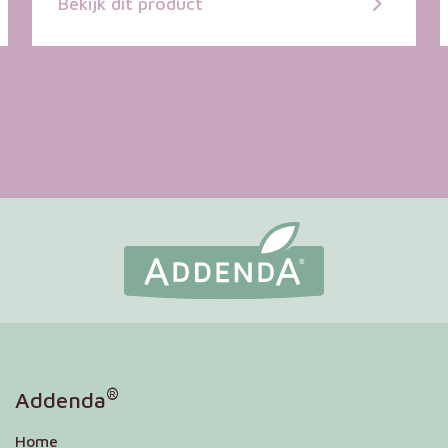
Bekijk dit product
®
Addenda
Home