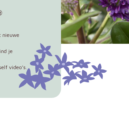
®
t nieuwe
nd je
elf video’s.